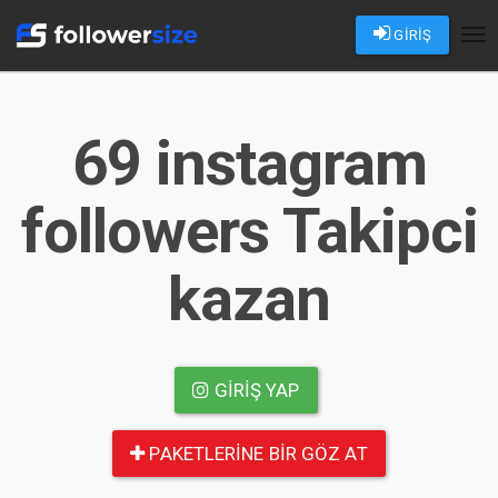
GİRİŞ
Tog
nav
69 instagram
followers Takipci
kazan
GIRIŞ YAP
PAKETLERINE BIR GÖZ AT