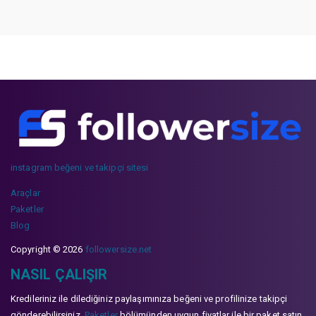
instagram beğeni ve takipçi sitesi
Araçlar
Paketler
Blog
Copyright © 2026
followersize.net
NASIL ÇALIŞIR
Kredileriniz ile dilediğiniz paylaşımınıza beğeni ve profilinize takipçi
gönderebilirsiniz.
Paketler
bölümünden uygun fiyatlar ile bir paket satın