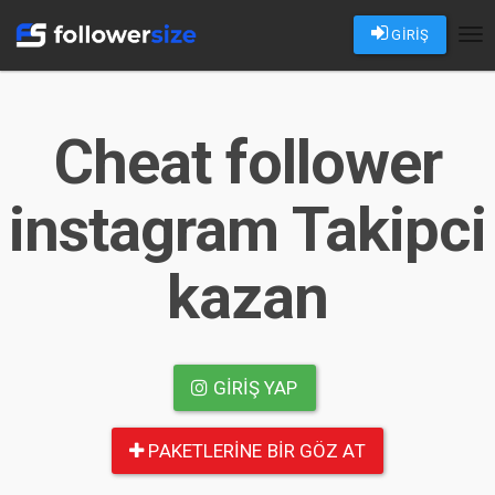
GİRİŞ
Tog
nav
Cheat follower
instagram Takipci
kazan
GIRIŞ YAP
PAKETLERINE BIR GÖZ AT