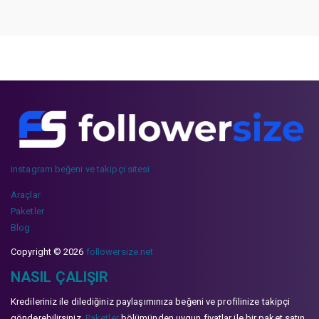
instagram beğeni ve takipçi sitesi
Araçlar
Paketler
Blog
Copyright © 2026
followersize.net
NASIL ÇALIŞIR
Kredileriniz ile dilediğiniz paylaşımınıza beğeni ve profilinize takipçi
gönderebilirsiniz.
Paketler
bölümünden uygun fiyatlar ile bir paket satın