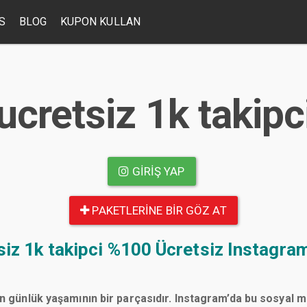
S
BLOG
KUPON KULLAN
cretsiz 1k takipc
GIRIŞ YAP
PAKETLERINE BIR GÖZ AT
iz 1k takipci
%100 Ücretsiz Instagram
n günlük yaşamının bir parçasıdır. Instagram’da bu sosyal 