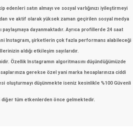
p edenleri satın almayı ve sosyal varlığınızı iyileştirmeyi
lardan ve aktif olarak yüksek zaman geçirilen sosyal medya
rı paylaşmaya dayanmaktadır. Ayrıca profillerde 24 saat
ani Instagram, şirketlerin çok fazla performans alabileceği
erinizin aldığı etkileşim sayılarıdır.
nidir. Özellik Instagramın algoritmasını düşündüğümüzde
saplarınıza gerekse özel yani marka hesaplarınıza ciddi
esi oluşturmayı düşünmekte iseniz kesinlikle %100 Güvenli
eni diğer tüm etkenlerden önce gelmektedir.