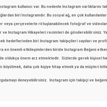
tagram kullanıcı var. Bu nedenle Instagram varlıklarını taki
 ağlardan biri Instagramdır. Bu sosyal ağ, en çok kullanılan
reler veya çerçevelerle rötuşlanabilecek fotoğraf ve videola
 ve Instagram Hikayeleri resimleri de gönderebilirsiniz. Y
cek hedeflerinden biri Instagram takipçileri sayıları ve profill
sıra en önemli etkileşimlerden biride Instagram Beğeni etke
imde oldukça önem arz etmektedir. Sizlerde gerek kişisel he
büyütmek, daha çok kişiye hitap etmek ya da müşteri kitl
uygulamayı deneyebilirsiniz. Instagram için takipçi ve beğ