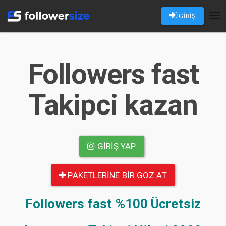
GİRİŞ
Tog
nav
Followers fast
Takipci kazan
GIRIŞ YAP
PAKETLERINE BIR GÖZ AT
Followers fast
%100 Ücretsiz