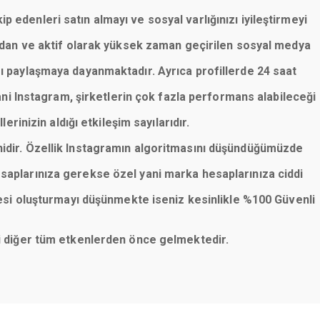
p edenleri satın almayı ve sosyal varlığınızı iyileştirmeyi
lardan ve aktif olarak yüksek zaman geçirilen sosyal medya
rı paylaşmaya dayanmaktadır. Ayrıca profillerde 24 saat
ani Instagram, şirketlerin çok fazla performans alabileceği
erinizin aldığı etkileşim sayılarıdır.
nidir. Özellik Instagramın algoritmasını düşündüğümüzde
saplarınıza gerekse özel yani marka hesaplarınıza ciddi
esi oluşturmayı düşünmekte iseniz kesinlikle %100 Güvenli
eni diğer tüm etkenlerden önce gelmektedir.