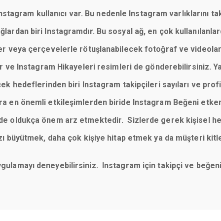
tagram kullanıcı var. Bu nedenle Instagram varlıklarını taki
 ağlardan biri Instagramdır. Bu sosyal ağ, en çok kullanılan
reler veya çerçevelerle rötuşlanabilecek fotoğraf ve videola
 ve Instagram Hikayeleri resimleri de gönderebilirsiniz. Y
cek hedeflerinden biri Instagram takipçileri sayıları ve profill
sıra en önemli etkileşimlerden biride Instagram Beğeni etke
imde oldukça önem arz etmektedir. Sizlerde gerek kişisel he
büyütmek, daha çok kişiye hitap etmek ya da müşteri kitl
uygulamayı deneyebilirsiniz. Instagram için takipçi ve beğ