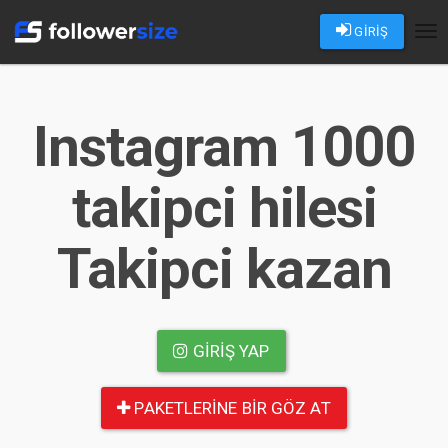
GİRİŞ
Tog
nav
Instagram 1000
takipci hilesi
Takipci kazan
GIRIŞ YAP
PAKETLERINE BIR GÖZ AT