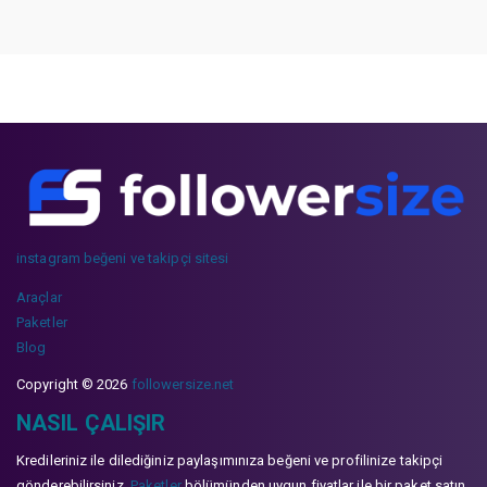
instagram beğeni ve takipçi sitesi
Araçlar
Paketler
Blog
Copyright © 2026
followersize.net
NASIL ÇALIŞIR
Kredileriniz ile dilediğiniz paylaşımınıza beğeni ve profilinize takipçi
gönderebilirsiniz.
Paketler
bölümünden uygun fiyatlar ile bir paket satın