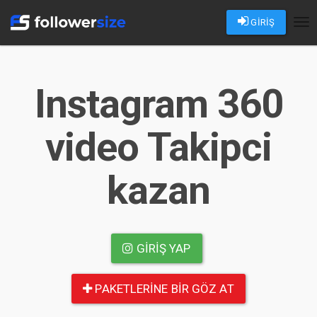
GİRİŞ
Tog
nav
Instagram 360
video Takipci
kazan
GIRIŞ YAP
PAKETLERINE BIR GÖZ AT