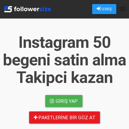
GİRİŞ
Tog
nav
Instagram 50
begeni satin alma
Takipci kazan
GIRIŞ YAP
PAKETLERINE BIR GÖZ AT