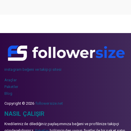
instagram beğeni ve takipçi sitesi
Araçlar
Paketler
Blog
Copyright © 2026
followersize.net
NASIL ÇALIŞIR
Kredileriniz ile dilediğiniz paylaşımınıza beğeni ve profilinize takipçi
gönderebilirsiniz.
Paketler
bölümünden uygun fiyatlar ile bir paket satın