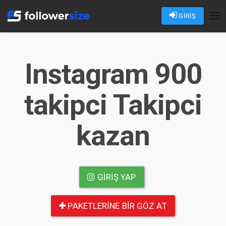
GİRİŞ
Tog
nav
Instagram 900
takipci Takipci
kazan
GIRIŞ YAP
PAKETLERINE BIR GÖZ AT