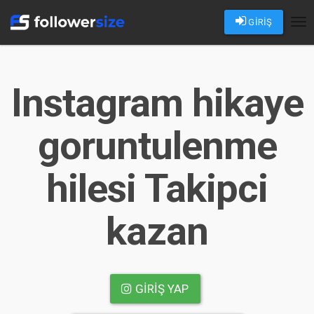
GİRİŞ
Tog
nav
Instagram hikaye
goruntulenme
hilesi Takipci
kazan
GIRIŞ YAP