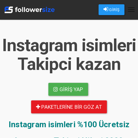
GİRİŞ
Tog
nav
Instagram isimleri
Takipci kazan
GIRIŞ YAP
PAKETLERINE BIR GÖZ AT
Instagram isimleri
%100 Ücretsiz