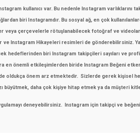
tagram kullanıcı var. Bu nedenle Instagram varlıklarını taki
 ağlardan biri Instagramdır. Bu sosyal ağ, en çok kullanılan
reler veya çerçevelerle rötuşlanabilecek fotoğraf ve videola
 ve Instagram Hikayeleri resimleri de gönderebilirsiniz. Y
cek hedeflerinden biri Instagram takipçileri sayıları ve profill
sıra en önemli etkileşimlerden biride Instagram Beğeni etke
imde oldukça önem arz etmektedir. Sizlerde gerek kişisel he
büyütmek, daha çok kişiye hitap etmek ya da müşteri kitl
uygulamayı deneyebilirsiniz. Instagram için takipçi ve beğ