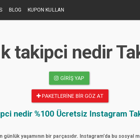
S
BLOG
KUPON KULLAN
k takipci nedir Ta
GIRIŞ YAP
PAKETLERINE BIR GÖZ AT
ipci nedir
%100 Ücretsiz Instagram Tak
n günlük yaşamının bir parçasıdır. Instagram’da bu sosyal 