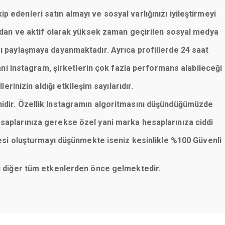
p edenleri satın almayı ve sosyal varlığınızı iyileştirmeyi
lardan ve aktif olarak yüksek zaman geçirilen sosyal medya
rı paylaşmaya dayanmaktadır. Ayrıca profillerde 24 saat
ani Instagram, şirketlerin çok fazla performans alabileceği
erinizin aldığı etkileşim sayılarıdır.
nidir. Özellik Instagramın algoritmasını düşündüğümüzde
saplarınıza gerekse özel yani marka hesaplarınıza ciddi
esi oluşturmayı düşünmekte iseniz kesinlikle %100 Güvenli
eni diğer tüm etkenlerden önce gelmektedir.