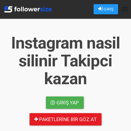
GİRİŞ
Tog
nav
Instagram nasil
silinir Takipci
kazan
GIRIŞ YAP
PAKETLERINE BIR GÖZ AT