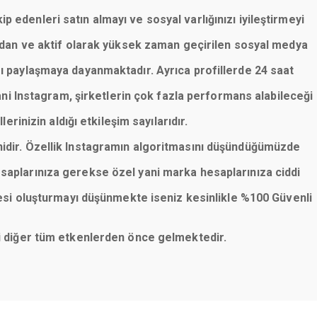
p edenleri satın almayı ve sosyal varlığınızı iyileştirmeyi
lardan ve aktif olarak yüksek zaman geçirilen sosyal medya
rı paylaşmaya dayanmaktadır. Ayrıca profillerde 24 saat
ani Instagram, şirketlerin çok fazla performans alabileceği
erinizin aldığı etkileşim sayılarıdır.
nidir. Özellik Instagramın algoritmasını düşündüğümüzde
saplarınıza gerekse özel yani marka hesaplarınıza ciddi
esi oluşturmayı düşünmekte iseniz kesinlikle %100 Güvenli
eni diğer tüm etkenlerden önce gelmektedir.