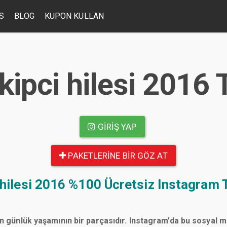
S
BLOG
KUPON KULLAN
kipci hilesi 2016 
GIRIŞ YAP
PAKETLERINE BIR GÖZ AT
 hilesi 2016
%100 Ücretsiz Instagram T
n günlük yaşamının bir parçasıdır. Instagram’da bu sosyal 