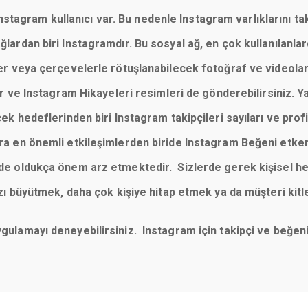
tagram kullanıcı var. Bu nedenle Instagram varlıklarını taki
 ağlardan biri Instagramdır. Bu sosyal ağ, en çok kullanılan
reler veya çerçevelerle rötuşlanabilecek fotoğraf ve videola
 ve Instagram Hikayeleri resimleri de gönderebilirsiniz. Y
cek hedeflerinden biri Instagram takipçileri sayıları ve profill
sıra en önemli etkileşimlerden biride Instagram Beğeni etke
imde oldukça önem arz etmektedir. Sizlerde gerek kişisel he
büyütmek, daha çok kişiye hitap etmek ya da müşteri kitl
uygulamayı deneyebilirsiniz. Instagram için takipçi ve beğ