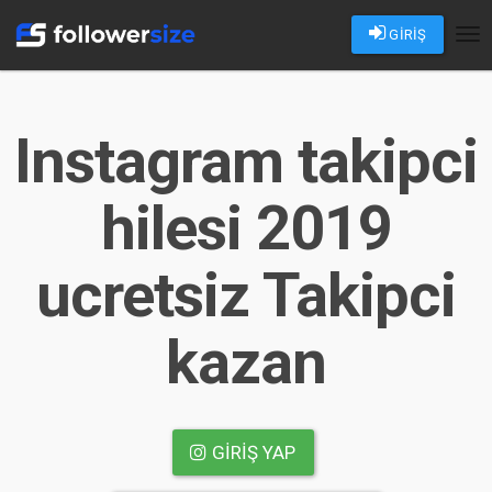
GİRİŞ
Tog
nav
Instagram takipci
hilesi 2019
ucretsiz Takipci
kazan
GIRIŞ YAP