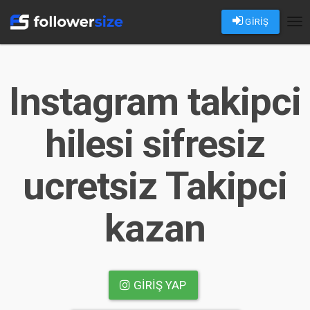
GİRİŞ
Tog
nav
Instagram takipci
hilesi sifresiz
ucretsiz Takipci
kazan
GIRIŞ YAP