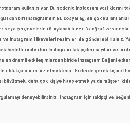
tagram kullanıcı var. Bu nedenle Instagram varlıklarını taki
 ağlardan biri Instagramdır. Bu sosyal ağ, en çok kullanılan
reler veya çerçevelerle rötuşlanabilecek fotoğraf ve videola
 ve Instagram Hikayeleri resimleri de gönderebilirsiniz. Y
cek hedeflerinden biri Instagram takipçileri sayıları ve profill
sıra en önemli etkileşimlerden biride Instagram Beğeni etke
imde oldukça önem arz etmektedir. Sizlerde gerek kişisel he
büyütmek, daha çok kişiye hitap etmek ya da müşteri kitl
uygulamayı deneyebilirsiniz. Instagram için takipçi ve beğ