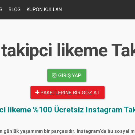
S
BLOG
KUPON KULLAN
takipci likeme Ta
GIRIŞ YAP
PAKETLERINE BIR GÖZ AT
ci likeme
%100 Ücretsiz Instagram Tak
n günlük yaşamının bir parçasıdır. Instagram’da bu sosyal 