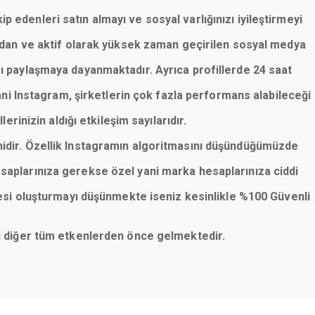
p edenleri satın almayı ve sosyal varlığınızı iyileştirmeyi
lardan ve aktif olarak yüksek zaman geçirilen sosyal medya
rı paylaşmaya dayanmaktadır. Ayrıca profillerde 24 saat
ani Instagram, şirketlerin çok fazla performans alabileceği
erinizin aldığı etkileşim sayılarıdır.
nidir. Özellik Instagramın algoritmasını düşündüğümüzde
saplarınıza gerekse özel yani marka hesaplarınıza ciddi
esi oluşturmayı düşünmekte iseniz kesinlikle %100 Güvenli
eni diğer tüm etkenlerden önce gelmektedir.