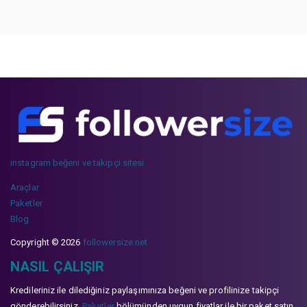
instagram beğeni ve takipçi sitesi
Araçlar
Paketler
Blog
Copyright © 2026
followersize.net
NASIL ÇALIŞIR
Kredileriniz ile dilediğiniz paylaşımınıza beğeni ve profilinize takipçi
gönderebilirsiniz.
Paketler
bölümünden uygun fiyatlar ile bir paket satın