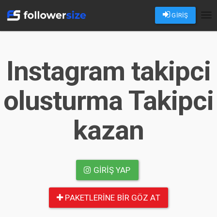
GİRİŞ
Tog
nav
Instagram takipci
olusturma Takipci
kazan
GIRIŞ YAP
PAKETLERINE BIR GÖZ AT