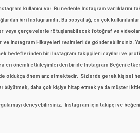
tagram kullanıcı var. Bu nedenle Instagram varlıklarını taki
 ağlardan biri Instagramdır. Bu sosyal ağ, en çok kullanılan
reler veya çerçevelerle rötuşlanabilecek fotoğraf ve videola
 ve Instagram Hikayeleri resimleri de gönderebilirsiniz. Y
cek hedeflerinden biri Instagram takipçileri sayıları ve profill
sıra en önemli etkileşimlerden biride Instagram Beğeni etke
imde oldukça önem arz etmektedir. Sizlerde gerek kişisel he
büyütmek, daha çok kişiye hitap etmek ya da müşteri kitl
uygulamayı deneyebilirsiniz. Instagram için takipçi ve beğ