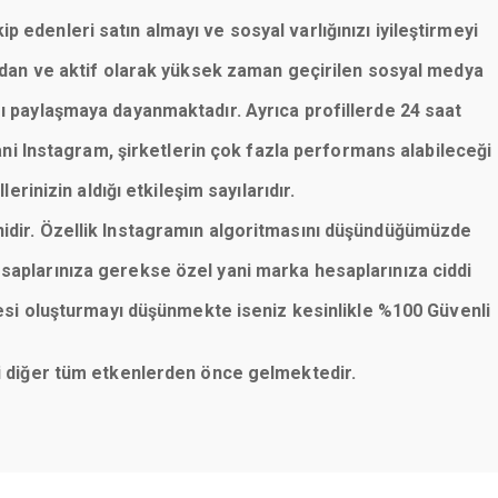
p edenleri satın almayı ve sosyal varlığınızı iyileştirmeyi
lardan ve aktif olarak yüksek zaman geçirilen sosyal medya
rı paylaşmaya dayanmaktadır. Ayrıca profillerde 24 saat
ani Instagram, şirketlerin çok fazla performans alabileceği
erinizin aldığı etkileşim sayılarıdır.
nidir. Özellik Instagramın algoritmasını düşündüğümüzde
saplarınıza gerekse özel yani marka hesaplarınıza ciddi
esi oluşturmayı düşünmekte iseniz kesinlikle %100 Güvenli
eni diğer tüm etkenlerden önce gelmektedir.