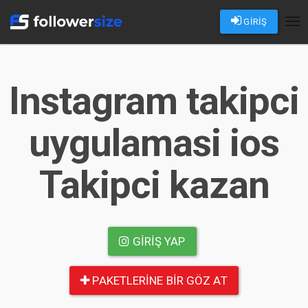
GİRİŞ
Tog
nav
Instagram takipci
uygulamasi ios
Takipci kazan
GIRIŞ YAP
PAKETLERINE BIR GÖZ AT