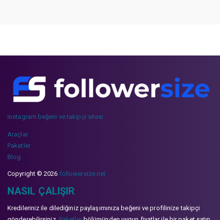
instagram beğeni ve takipçi sitesi
Araçlar
Paketler
Blog
Copyright © 2026
followersize.net
NASIL ÇALIŞIR
Kredileriniz ile dilediğiniz paylaşımınıza beğeni ve profilinize takipçi
gönderebilirsiniz.
Paketler
bölümünden uygun fiyatlar ile bir paket satın