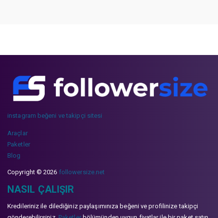
instagram beğeni ve takipçi sitesi
Araçlar
Paketler
Blog
Copyright © 2026
followersize.net
NASIL ÇALIŞIR
Kredileriniz ile dilediğiniz paylaşımınıza beğeni ve profilinize takipçi
gönderebilirsiniz.
Paketler
bölümünden uygun fiyatlar ile bir paket satın