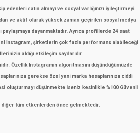
p edenleri satın almayı ve sosyal varlığınızı iyileştirmeyi
lardan ve aktif olarak yüksek zaman geçirilen sosyal medya
rı paylaşmaya dayanmaktadır. Ayrıca profillerde 24 saat
ani Instagram, şirketlerin çok fazla performans alabileceği
erinizin aldığı etkileşim sayılarıdır.
nidir. Özellik Instagramın algoritmasını düşündüğümüzde
saplarınıza gerekse özel yani marka hesaplarınıza ciddi
esi oluşturmayı düşünmekte iseniz kesinlikle %100 Güvenli
eni diğer tüm etkenlerden önce gelmektedir.