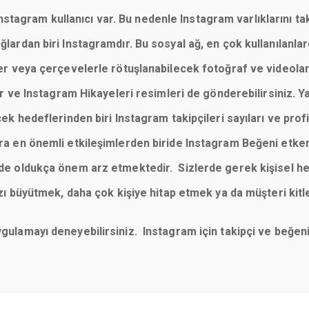
tagram kullanıcı var. Bu nedenle Instagram varlıklarını taki
 ağlardan biri Instagramdır. Bu sosyal ağ, en çok kullanılan
reler veya çerçevelerle rötuşlanabilecek fotoğraf ve videola
 ve Instagram Hikayeleri resimleri de gönderebilirsiniz. Y
cek hedeflerinden biri Instagram takipçileri sayıları ve profill
sıra en önemli etkileşimlerden biride Instagram Beğeni etke
imde oldukça önem arz etmektedir. Sizlerde gerek kişisel he
büyütmek, daha çok kişiye hitap etmek ya da müşteri kitl
uygulamayı deneyebilirsiniz. Instagram için takipçi ve beğ