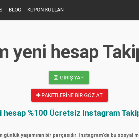
S
BLOG
KUPON KULLAN
m yeni hesap Taki
GIRIŞ YAP
PAKETLERINE BIR GÖZ AT
i hesap
%100 Ücretsiz Instagram Takip
n günlük yaşamının bir parçasıdır. Instagram’da bu sosyal 