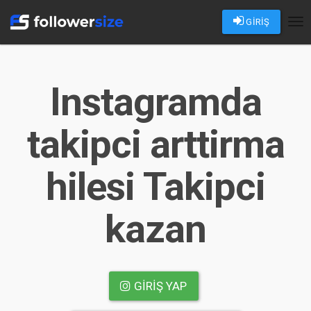
GİRİŞ
Tog
nav
Instagramda
takipci arttirma
hilesi Takipci
kazan
GIRIŞ YAP