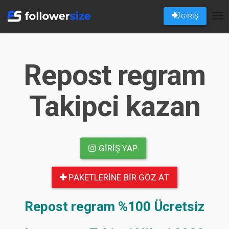
GİRİŞ
Tog
nav
Repost regram
Takipci kazan
GIRIŞ YAP
PAKETLERINE BIR GÖZ AT
Repost regram
%100 Ücretsiz