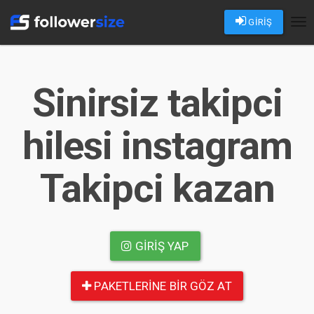
GİRİŞ
Tog
nav
Sinirsiz takipci
hilesi instagram
Takipci kazan
GIRIŞ YAP
PAKETLERINE BIR GÖZ AT