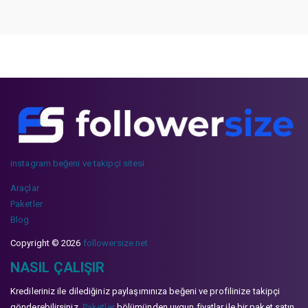
instagram beğeni ve takipçi sitesi
Araçlar
Paketler
Blog
Copyright © 2026
followersize.net
NASIL ÇALIŞIR
Kredileriniz ile dilediğiniz paylaşımınıza beğeni ve profilinize takipçi
gönderebilirsiniz.
Paketler
bölümünden uygun fiyatlar ile bir paket satın