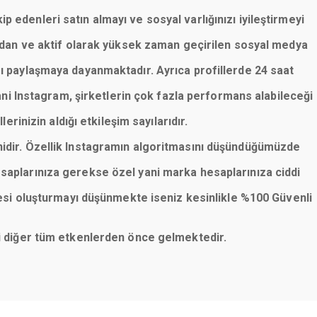
p edenleri satın almayı ve sosyal varlığınızı iyileştirmeyi
lardan ve aktif olarak yüksek zaman geçirilen sosyal medya
rı paylaşmaya dayanmaktadır. Ayrıca profillerde 24 saat
ani Instagram, şirketlerin çok fazla performans alabileceği
erinizin aldığı etkileşim sayılarıdır.
nidir. Özellik Instagramın algoritmasını düşündüğümüzde
saplarınıza gerekse özel yani marka hesaplarınıza ciddi
esi oluşturmayı düşünmekte iseniz kesinlikle %100 Güvenli
eni diğer tüm etkenlerden önce gelmektedir.