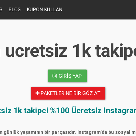
S
BLOG
KUPON KULLAN
cretsiz 1k takipc
GIRIŞ YAP
PAKETLERINE BIR GÖZ AT
iz 1k takipci
%100 Ücretsiz Instagram
n günlük yaşamının bir parçasıdır. Instagram’da bu sosyal 