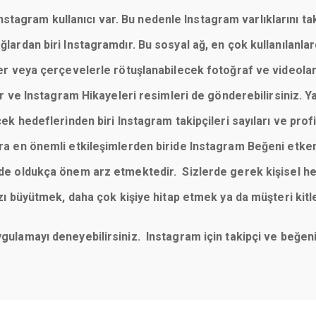
tagram kullanıcı var. Bu nedenle Instagram varlıklarını taki
 ağlardan biri Instagramdır. Bu sosyal ağ, en çok kullanılan
reler veya çerçevelerle rötuşlanabilecek fotoğraf ve videola
 ve Instagram Hikayeleri resimleri de gönderebilirsiniz. Y
cek hedeflerinden biri Instagram takipçileri sayıları ve profill
sıra en önemli etkileşimlerden biride Instagram Beğeni etke
imde oldukça önem arz etmektedir. Sizlerde gerek kişisel he
büyütmek, daha çok kişiye hitap etmek ya da müşteri kitl
uygulamayı deneyebilirsiniz. Instagram için takipçi ve beğ