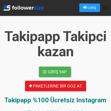
GİRİŞ
Tog
nav
Takipapp Takipci
kazan
GIRIŞ YAP
PAKETLERINE BIR GÖZ AT
Takipapp
%100 Ücretsiz Instagram