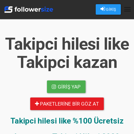
GİRİŞ
Tog
nav
Takipci hilesi like
Takipci kazan
GIRIŞ YAP
PAKETLERINE BIR GÖZ AT
Takipci hilesi like
%100 Ücretsiz