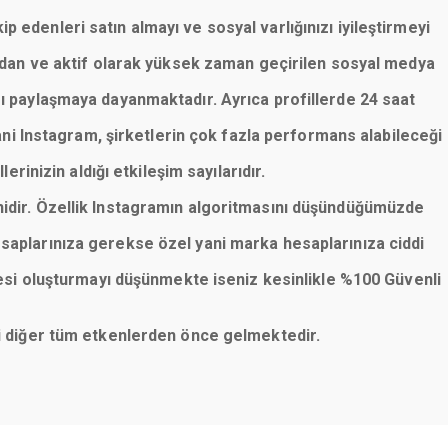
p edenleri satın almayı ve sosyal varlığınızı iyileştirmeyi
lardan ve aktif olarak yüksek zaman geçirilen sosyal medya
rı paylaşmaya dayanmaktadır. Ayrıca profillerde 24 saat
ani Instagram, şirketlerin çok fazla performans alabileceği
erinizin aldığı etkileşim sayılarıdır.
nidir. Özellik Instagramın algoritmasını düşündüğümüzde
saplarınıza gerekse özel yani marka hesaplarınıza ciddi
esi oluşturmayı düşünmekte iseniz kesinlikle %100 Güvenli
eni diğer tüm etkenlerden önce gelmektedir.