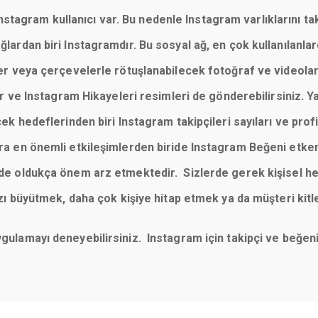
tagram kullanıcı var. Bu nedenle Instagram varlıklarını taki
 ağlardan biri Instagramdır. Bu sosyal ağ, en çok kullanılan
reler veya çerçevelerle rötuşlanabilecek fotoğraf ve videola
 ve Instagram Hikayeleri resimleri de gönderebilirsiniz. Y
cek hedeflerinden biri Instagram takipçileri sayıları ve profill
sıra en önemli etkileşimlerden biride Instagram Beğeni etke
imde oldukça önem arz etmektedir. Sizlerde gerek kişisel he
büyütmek, daha çok kişiye hitap etmek ya da müşteri kitl
uygulamayı deneyebilirsiniz. Instagram için takipçi ve beğ