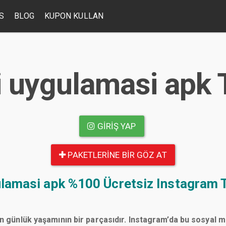
S
BLOG
KUPON KULLAN
si uygulamasi apk 
GIRIŞ YAP
PAKETLERINE BIR GÖZ AT
gulamasi apk
%100 Ücretsiz Instagram T
n günlük yaşamının bir parçasıdır. Instagram’da bu sosyal 