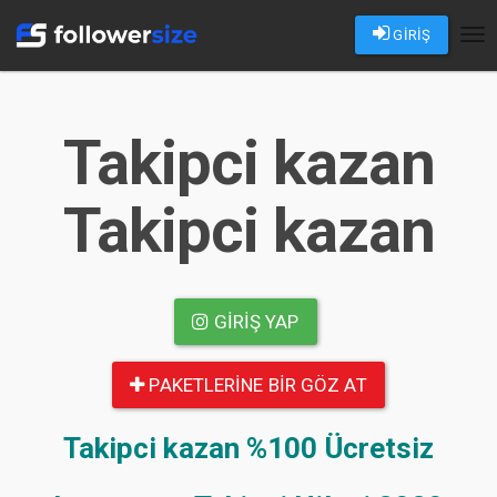
GİRİŞ
Tog
nav
Takipci kazan
Takipci kazan
GIRIŞ YAP
PAKETLERINE BIR GÖZ AT
Takipci kazan
%100 Ücretsiz