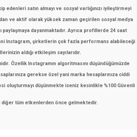
p edenleri satın almayı ve sosyal varlığınızı iyileştirmeyi
lardan ve aktif olarak yüksek zaman geçirilen sosyal medya
rı paylaşmaya dayanmaktadır. Ayrıca profillerde 24 saat
ani Instagram, şirketlerin çok fazla performans alabileceği
erinizin aldığı etkileşim sayılarıdır.
nidir. Özellik Instagramın algoritmasını düşündüğümüzde
saplarınıza gerekse özel yani marka hesaplarınıza ciddi
esi oluşturmayı düşünmekte iseniz kesinlikle %100 Güvenli
eni diğer tüm etkenlerden önce gelmektedir.