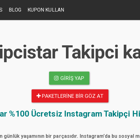
S
BLOG
KUPON KULLAN
ipcistar Takipci k
GIRIŞ YAP
PAKETLERINE BIR GÖZ AT
tar
%100 Ücretsiz Instagram Takipçi Hi
n günlük yaşamının bir parçasıdır. Instagram’da bu sosyal 