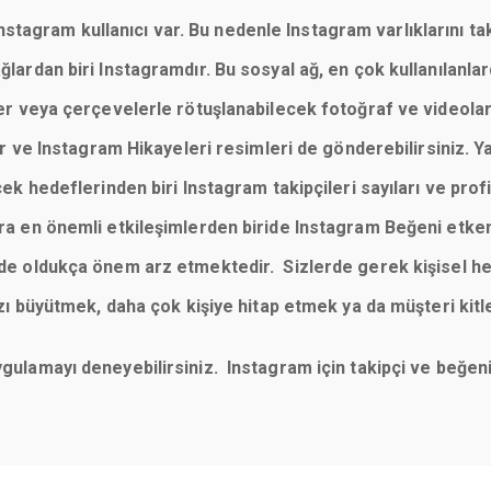
tagram kullanıcı var. Bu nedenle Instagram varlıklarını taki
 ağlardan biri Instagramdır. Bu sosyal ağ, en çok kullanılan
reler veya çerçevelerle rötuşlanabilecek fotoğraf ve videola
 ve Instagram Hikayeleri resimleri de gönderebilirsiniz. Y
cek hedeflerinden biri Instagram takipçileri sayıları ve profill
sıra en önemli etkileşimlerden biride Instagram Beğeni etke
imde oldukça önem arz etmektedir. Sizlerde gerek kişisel he
büyütmek, daha çok kişiye hitap etmek ya da müşteri kitl
uygulamayı deneyebilirsiniz. Instagram için takipçi ve beğ