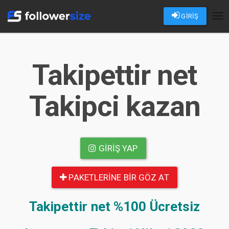
GİRİŞ
Tog
nav
Takipettir net
Takipci kazan
GIRIŞ YAP
PAKETLERINE BIR GÖZ AT
Takipettir net
%100 Ücretsiz