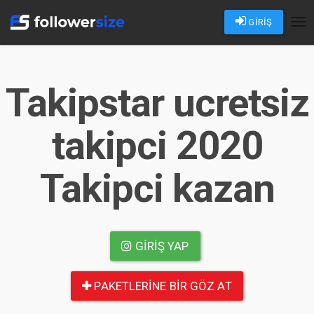
GİRİŞ
Tog
nav
Takipstar ucretsiz
takipci 2020
Takipci kazan
GIRIŞ YAP
PAKETLERINE BIR GÖZ AT