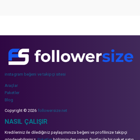
instagram beğeni ve takipçi sitesi
Araçlar
Paketler
Blog
Copyright © 2026
followersize.net
NASIL ÇALIŞIR
Kredileriniz ile dilediğiniz paylaşımınıza beğeni ve profilinize takipçi
gönderebilirsiniz.
Paketler
bölümünden uygun fiyatlar ile bir paket satın