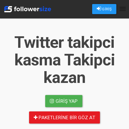
GİRİŞ
Tog
nav
Twitter takipci
kasma Takipci
kazan
GIRIŞ YAP
PAKETLERINE BIR GÖZ AT