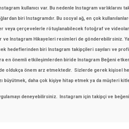
tagram kullanıcı var. Bu nedenle Instagram varlıklarını taki
 ağlardan biri Instagramdır. Bu sosyal ağ, en çok kullanılan
reler veya çerçevelerle rötuşlanabilecek fotoğraf ve videola
 ve Instagram Hikayeleri resimleri de gönderebilirsiniz. Y
cek hedeflerinden biri Instagram takipçileri sayıları ve profill
sıra en önemli etkileşimlerden biride Instagram Beğeni etke
imde oldukça önem arz etmektedir. Sizlerde gerek kişisel he
büyütmek, daha çok kişiye hitap etmek ya da müşteri kitl
uygulamayı deneyebilirsiniz. Instagram için takipçi ve beğ