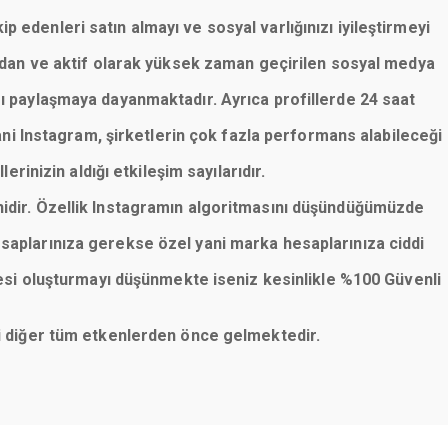
p edenleri satın almayı ve sosyal varlığınızı iyileştirmeyi
lardan ve aktif olarak yüksek zaman geçirilen sosyal medya
rı paylaşmaya dayanmaktadır. Ayrıca profillerde 24 saat
ani Instagram, şirketlerin çok fazla performans alabileceği
erinizin aldığı etkileşim sayılarıdır.
nidir. Özellik Instagramın algoritmasını düşündüğümüzde
saplarınıza gerekse özel yani marka hesaplarınıza ciddi
esi oluşturmayı düşünmekte iseniz kesinlikle %100 Güvenli
eni diğer tüm etkenlerden önce gelmektedir.