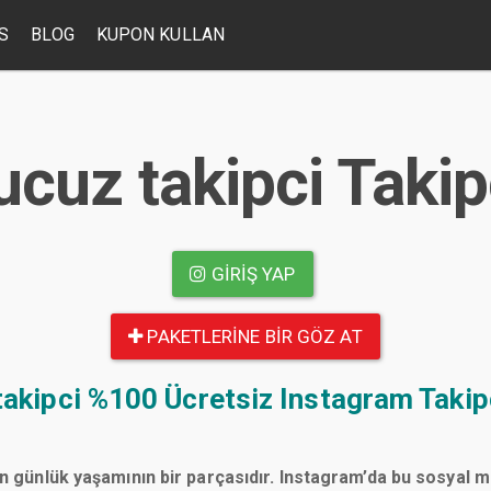
S
BLOG
KUPON KULLAN
ucuz takipci Taki
GIRIŞ YAP
PAKETLERINE BIR GÖZ AT
takipci
%100 Ücretsiz Instagram Takip
n günlük yaşamının bir parçasıdır. Instagram’da bu sosyal 