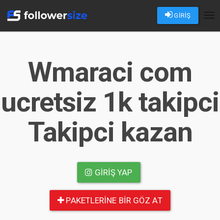
GİRİŞ
Tog
nav
Wmaraci com
ucretsiz 1k takipci
Takipci kazan
GIRIŞ YAP
PAKETLERINE BIR GÖZ AT