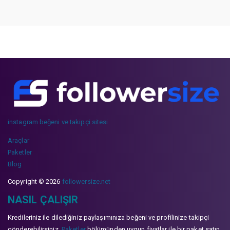
instagram beğeni ve takipçi sitesi
Araçlar
Paketler
Blog
Copyright © 2026
followersize.net
NASIL ÇALIŞIR
Kredileriniz ile dilediğiniz paylaşımınıza beğeni ve profilinize takipçi
gönderebilirsiniz.
Paketler
bölümünden uygun fiyatlar ile bir paket satın